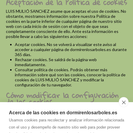
Aceptación de la Política de cookies
LUIS MULIÓ SANCHEZ asume que aceptas el uso de cookies. No
obstante, mostramos información sobre nuestra Política de
cookies en la parte inferior de cualquier página de nuestro sitio
web con cada inicio de sesión con el objeto de que seas
completamente consciente de ello. Ante esta información es
posible llevar a cabo las siguientes acciones:
Aceptar cookies. No se volverá a visualizar este aviso al
acceder a cualquier página de dormirenlosarboles.es durante
365 días.
Rechazar cookies. Se saldrá de la página web
inmediatamente.
Consultar política de cookies. Podrás obtener más
información sobre qué son las cookies, conocer la política de
cookies de LUIS MULIÓ SANCHEZ y modificar la
configuración de tu navegador.
Cómo modificar la configuración
de las cookies
Puedes permitir, bloquear o eliminar las cookies instaladas en tu
Acerca de las cookies en dormirenlosarboles.es
equipo desde las opciones de configuración de tu navegador.
Usamos cookies para recolectar y analizar información relacionada
Según el mismo la operativa varía, por ese motivo desde el menú
de ayuda encontrarás la manera exacta de hacerlo. No obstante,
con el uso y desempeño de nuestro sitio web para poder proveer
te explicamos cómo hacerlo en los principales navegadores del